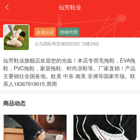
仙芳鞋业
企业认证
经销代理
义乌国际商贸城四区92门3楼28街
仙芳鞋业旗舰店欢迎您的光临！本店专营毛拖鞋，EVA拖
鞋，PVC拖鞋，家居拖鞋、时尚凉鞋等。厂家直销！产品
主要销往全国各地。欧美 中东 南美 非洲等国家市场。联
系人18367919015 周周
商品动态