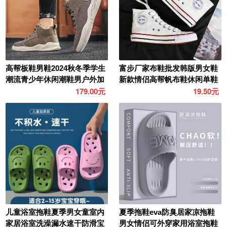
高帮板鞋男鞋2024秋冬季学生
富步厂家布鞋批发韩版男女鞋
潮流青少年休闲潮鞋男户外加
新款情侣高帮帆布鞋休闲单鞋
棉运动鞋
一件代发
179.00元
19.50元
儿童浴室拖鞋夏季男女童室内
夏季拖鞋eva防臭居家凉拖鞋
家居浴室洗澡漏水速干防滑宝
男女情侣可外穿家用浴室拖鞋