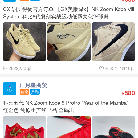
￥
CX专供 得物官方订单 【GX美版绿x】NK Zoom Kobe Ⅷ
System 科比8代复刻实战运动低帮文化篮球鞋…
2822人查看
2025年7月10日
汇月星商贸
580
鞋靴
男鞋
￥
科比五代 NK Zoom Kobe 5 Protro "Year of the Mamba"
红金色 纯原生产线出品 全码出…