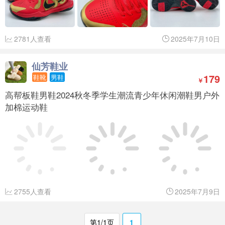
2781人查看
2025年7月10日
仙芳鞋业
179
鞋靴
男鞋
￥
高帮板鞋男鞋2024秋冬季学生潮流青少年休闲潮鞋男户外
加棉运动鞋
2755人查看
2025年7月9日
第1/1页
1