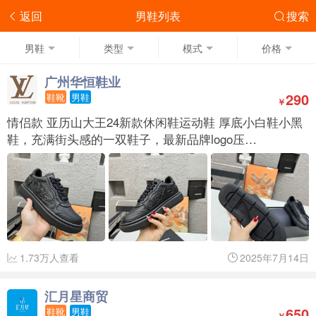
返回
男鞋列表
搜索
男鞋
类型
模式
价格
广州华恒鞋业
290
鞋靴
男鞋
￥
情侣款 亚历山大王24新款休闲鞋运动鞋 厚底小白鞋小黑
鞋，充满街头感的一双鞋子，最新品牌logo压…
1.73万人查看
2025年7月14日
汇月星商贸
650
鞋靴
男鞋