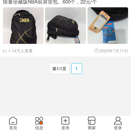
限量珍藏版NBA双肩背包。600个，22元/个
1.14万人查看
2025年7月11日
第1/1页
1
首页
信息
发布
商家
登录